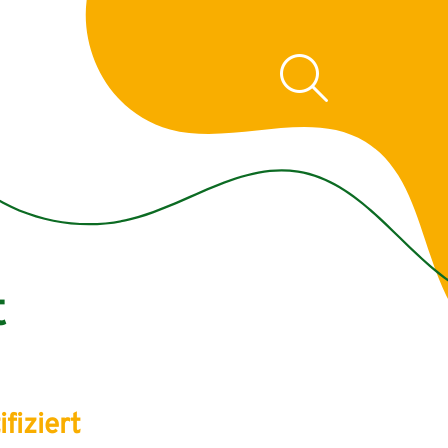
t
fiziert