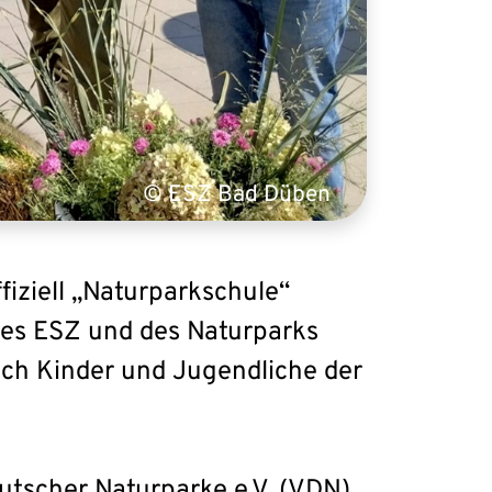
© ESZ Bad Düben
fiziell „Naturparkschule“
es ESZ und des Naturparks
ich Kinder und Jugendliche der
tscher Naturparke e.V. (VDN),