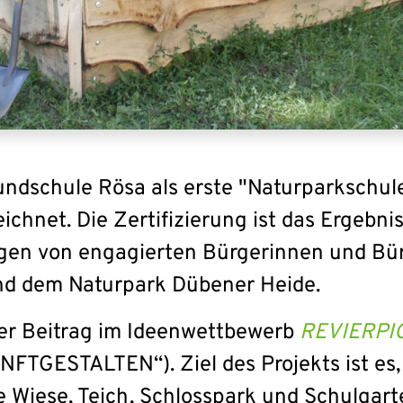
ndschule Rösa als erste "Naturparkschul
chnet. Die Zertifizierung ist das Ergebni
gen von engagierten Bürgerinnen und Bür
d dem Naturpark Dübener Heide.
her Beitrag im Ideenwettbewerb
REVIERPI
ESTALTEN“). Ziel des Projekts ist es, K
 Wiese, Teich, Schlosspark und Schulgarte